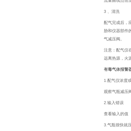
流量曲线点击
3 、清洗
配气完成后，
胁和仪器部件的
气减压阀。
注意：配气仪
远离热源，火
有毒气体报警
1.配气仪浓度
观察气瓶减压
2.输入错误
查看输入的值
3.气瓶很快就