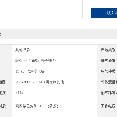
联系
绍
其他品牌
产地类别
环保,化工,能源,电子/电池
进气通道
氮气、洁净空气等
标气种类
范围
200-2000SCCM（可定制其他）
气体流量
定度
±1%
配气稀释
材质
聚四氟乙烯和316L（防腐）
工作电压