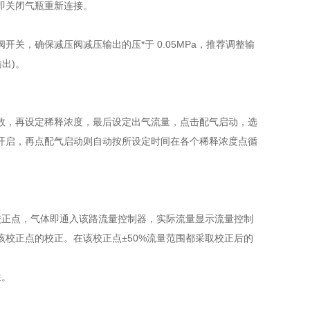
即关闭气瓶重新连接。
关，确保减压阀减压输出的压*于 0.05MPa，推荐调整输
输出)。
数，再设定稀释浓度，最后设定出气流量，点击配气启动，选
开启，再点配气启动则自动按所设定时间在各个稀释浓度点循
校正点，气体即通入该路流量控制器，实际流量显示流量控制
校正点的校正。在该校正点±50%流量范围都采取校正后的
性。