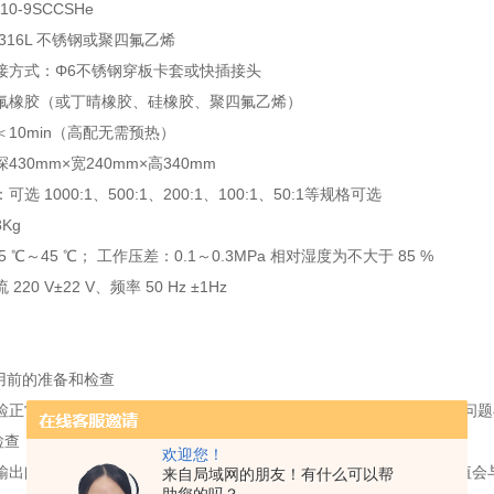
0-9SCCSHe
316L 不锈钢或聚四氟乙烯
接方式：Φ6不锈钢穿板卡套或快插接头
氟橡胶（或丁晴橡胶、硅橡胶、聚四氟乙烯）
10min（高配无需预热）
430mm×宽240mm×高340mm
选 1000:1、500:1、200:1、100:1、50:1等规格可选
Kg
 ℃～45 ℃； 工作压差：0.1～0.3MPa 相对湿度为不大于 85 %
20 V±22 V、频率 50 Hz ±1Hz
使用前的准备和检查
检正常后，通过触屏选择可直接进入配气界面。异常情况请参考“常见问题
检查
欢迎您！
输出阀，打开气瓶阀门，气瓶阀门打开后，减压阀高压压力表的压力值会与气
来自局域网的朋友！有什么可以帮