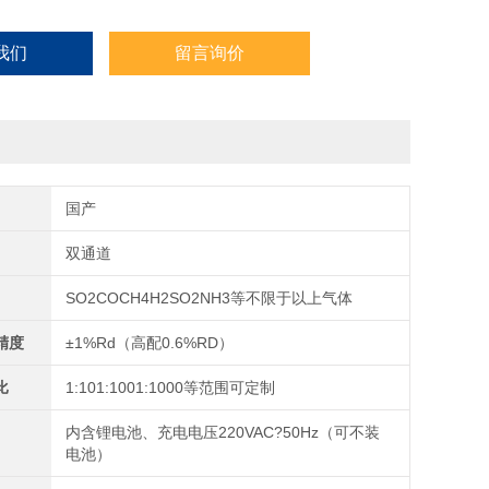
我们
留言询价
国产
双通道
SO2COCH4H2SO2NH3等不限于以上气体
精度
±1%Rd（高配0.6%RD）
比
1:101:1001:1000等范围可定制
内含锂电池、充电电压220VAC?50Hz（可不装
电池）