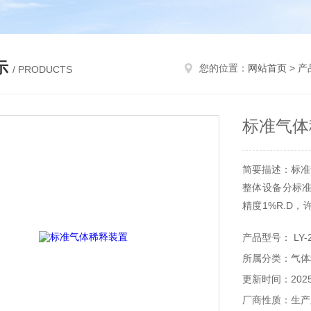
示
您的位置：
网站首页
>
产
/ PRODUCTS
标准气体
简要描述：标准
整体设备分标
精度1%R.D，
款精度0.6%R
产品型号： LY-2
备可稀释多种
所属分类：气体
准功能便于每年
更新时间：2025-
厂商性质：生产