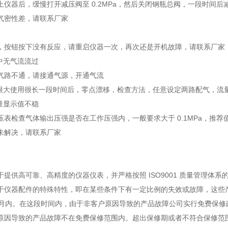
上仪器后，缓慢打开减压阀至 0.2MPa，然后关闭钢瓶总阀，一段时间
气密性差，请联系厂家
常
，按钮按下没有反应，请重启仪器一次，再次还是开机故障，请联系厂家
中无气流流过
气路不通，请接通气源，开通气流
差很大使用很长一段时间后，零点漂移，检查方法，任意设定两路配气，流
量显示值不稳
压表检查气体输出压强是否在工作压强内，一般要求大于 0.1MPa，推荐
未解决，请联系厂家
于提供高可靠、高精度的仪器仪表，并严格按照 ISO9001 质量管理体
于仪器配件的特殊特性，即在某些条件下有一定比例的失效或故障，这些
个月内。在这段时间内，由于非客户原因导致的产品故障公司实行免费保修
原因导致的产品故障不在免费保修范围内。超出保修期或者不符合保修范