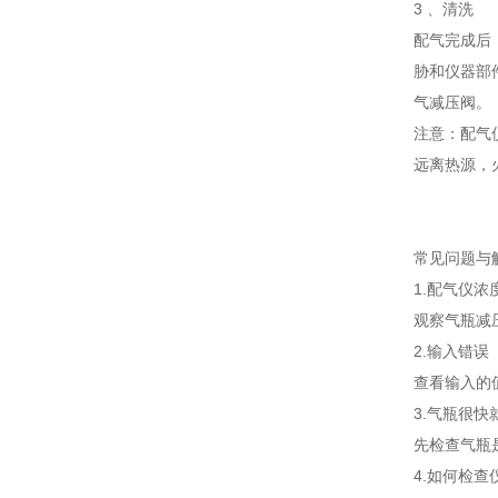
3 、清洗
配气完成后
胁和仪器部件
气减压阀。
注意：配气
远离热源，
常见问题与
1.配气仪浓
观察气瓶减
2.输入错误
查看输入的
3.气瓶很快
先检查气瓶
4.如何检查