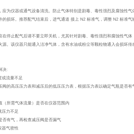
，应为仪器或通气设备清洗。防止气体特别是剧毒、毒性强烈及腐蚀性气
的损坏。推荐配气结束后，进气通道 接上 N2 标准气，调整 N2 标准气
仪在停止配气后请不要立即关机，尤其针对剧毒、毒性强烈和腐蚀性气体
火源。该仪器只能通入洁净气体，含有水油或粉尘等颗粒物通入会损坏传
解决:
度或流量不足
压阀的高压压力表和减压后的低压压力表，根据压力表以确定气瓶是否有
值（所需气体流量）是否在仪器范围内
就压力不足
是否有气，再检查减压阀是否漏气
仪器气密性