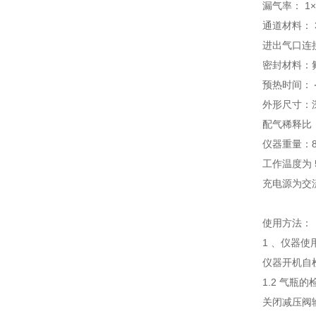
漏气率： 1×1
通道材料： 
进出气口连
密封材料：
预热时间：＜
外形尺寸：深
配气稀释比：可
仪器重量：8
工作温度为 5
充电源为交流 2
使用方法：
1 、仪器
仪器开机自
1.2 气瓶的
关闭减压阀