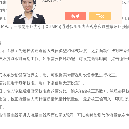
助您的吗？
力表的压力值会一直保持不变，有严重漏气时可听到明显的气流声，应立
的管路连接
减压阀和仪器输入管路，并连接好仪器输出管路，然后缓缓开启每路减压阀开
.1MPa，一般使用压力小于0.3MPa(通过低压压力表观察和调整最后压强
骤
，在主界面先选择各通道输入气体类型和标气浓度，之后自动生成对应系
释浓度点即可自动工作。如果需要循环功能，可设定循环时间，点击循环
气体系数预设修改界面，用户可根据实际情况对设备参数进行校正。
该功能用于每年校准。用户平常使用无需设置）。
面，输入该路通道所需校准点的百分比，输入初始校正系数1，然后选择
量值，校正流量输入高精度质量流量计流量值，最后校正值写入，即完成该
正。
击流量曲线图进入流量曲线界面如图8所示，可以实时监测气体流量稳定