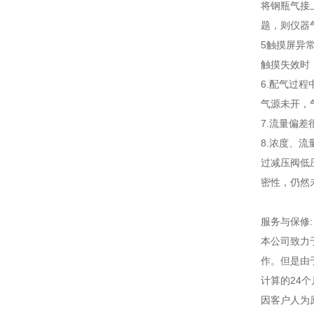
将钢瓶气接
题，则仪器
5触摸屏异
触摸失效时
6.配气过程
气源未开，
7.流量偏
8.浓度、流
过减压阀低
密性，仍然
服务与保修:
本公司致力
作。但是由
计算的24
因客户人为