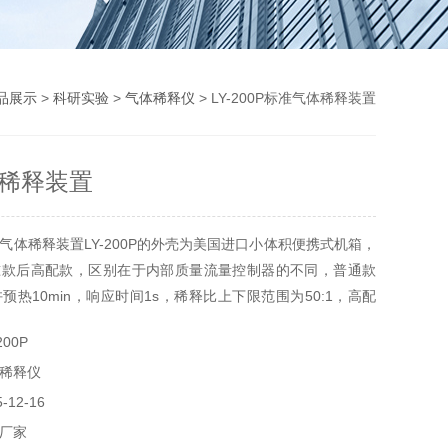
品展示
>
科研实验
>
气体稀释仪
> LY-200P标准气体稀释装置
稀释装置
气体稀释装置LY-200P的外壳为美国进口小体积便携式机箱，
准款后高配款，区别在于内部质量流量控制器的不同，普通款
许预热10min，响应时间1s，稀释比上下限范围为50:1，高配
D，不用预热，响应时间100ms，稀释比上下限范围,100:1。设
00P
标准气体，只需一台即可检测多种报警器，操作简单，自带校
稀释仪
年检！
12-16
厂家