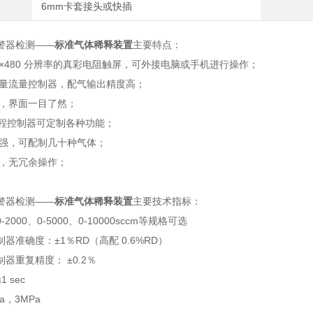
6mm卡套接头或快插
警器检测——
标准气体稀释装置
主要特点：
00×480 分辨率的真彩电阻触屏，可外接电脑或手机进行操作；
质量流量控制器，配气输出精度高；
单，界面一目了然；
编程控制器可定制各种功能；
性强，可配制几十种气体；
气，无冗余操作；
警器检测——
标准气体稀释装置
主要技术指标：
2000、0-5000、0-10000sccm等规格可选
器准确度：±1％RD（高配 0.6%RD）
器重复精度： ±0.2％
 sec
a，3MPa