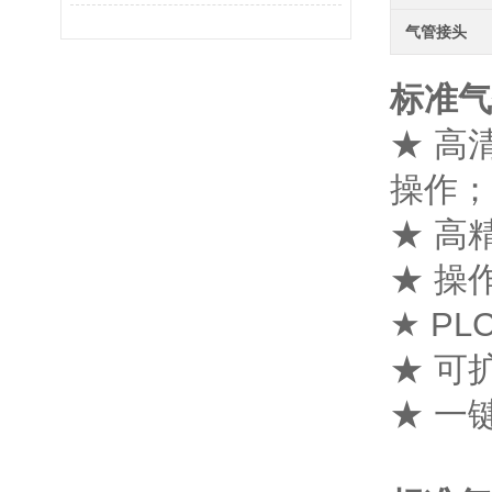
气管接头
标准气
★ 高
操作；
★ 高
★ 操
★ P
★ 可
★ 一