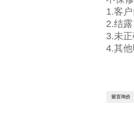
1.客
2.结
3.未
4.其
留言询价