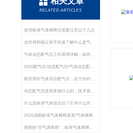
相关文章
RELATED ARTICLES
使用标准气体稀释仪需要注意以下几点
这些资料能让新手快速了解什么是气体稀释仪！
气体动态配气仪工作原理详解：如何实现精准气体浓度配制？
2026配气仪/动态配气仪/气体动态配气仪/标准气体配气仪厂家推荐
能否用好气体混合配气仪，在于你对它的特点了解多少！
动态配气仪是用来做什么的，技术原理是怎样的？
什么是标准气体混合仪？它有什么作用？
2026成都标准气体稀释装置/气体稀释装置优质厂家:成都雷宇测控科技有限公司
精密的“空气调香师”：标准气体稀释仪的技术解析与应用