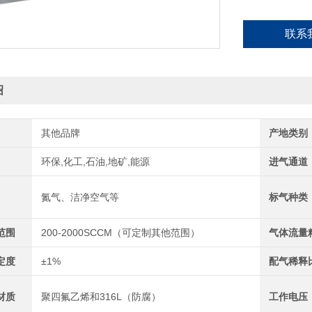
联系
绍
其他品牌
产地类别
环保,化工,石油,地矿,能源
进气通道
氮气、洁净空气等
标气种类
范围
200-2000SCCM（可定制其他范围）
气体流量
定度
±1%
配气稀释
材质
聚四氟乙烯和316L（防腐）
工作电压