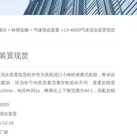
展示
>
科研实验
>
气体混合装置
> LY-400D气体混合装置现货
装置现货
体混合装置现货的外壳为美国进口小体积便携式机箱，整体设
高配款，区别在于内部质量流量控制器的不同，普通款精度
热10min，响应时间1s，稀释比上下限范围为50:1，高配款精
不用预热，响应时间100ms，稀释比上下限范围,100:1。设备可
00D
气体，只需一台即可检测多种报警器，操作简单，自带校准功
混合装置
！
12-16
厂家