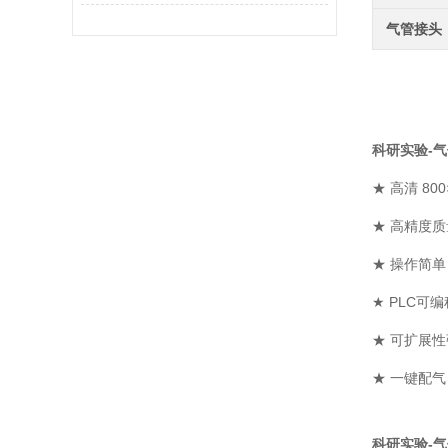
气管接头
科研实验-
★ 高清 8
★ 高精度
★ 操作简
★ PLC可
★ 可扩展
★ 一键配
科研实验-