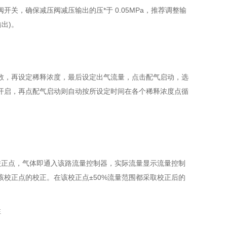
关，确保减压阀减压输出的压*于 0.05MPa，推荐调整输
输出)。
数，再设定稀释浓度，最后设定出气流量，点击配气启动，选
开启，再点配气启动则自动按所设定时间在各个稀释浓度点循
校正点，气体即通入该路流量控制器，实际流量显示流量控制
校正点的校正。在该校正点±50%流量范围都采取校正后的
性