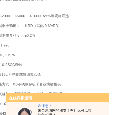
2000、0-5000、0-10000sccm等规格可选
器准确度：±1％RD（高配 0.6%RD）
器重复精度： ±0.2％
 sec
a，3MPa
0-9SCCSHe
316L 不锈钢或聚四氟乙烯
接方式：Φ6不锈钢穿板卡套或快插接头
氟橡胶（或丁晴橡胶、硅橡胶、聚四氟乙烯）
10min（高配无需预热）
欢迎您！
来自局域网的朋友！有什么可以帮
430mm×宽240mm×高340mm