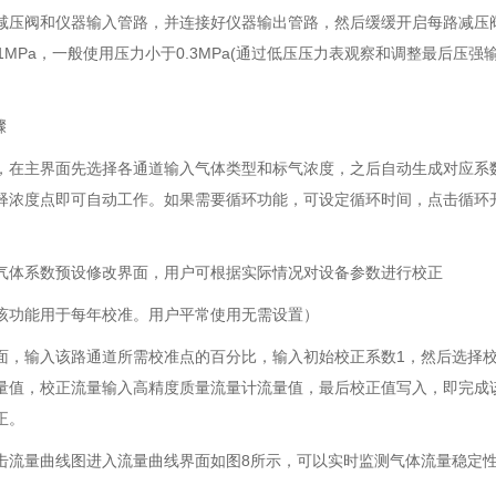
减压阀和仪器输入管路，并连接好仪器输出管路，然后缓缓开启每路减压阀开
.1MPa，一般使用压力小于0.3MPa(通过低压压力表观察和调整最后压强
骤
，在主界面先选择各通道输入气体类型和标气浓度，之后自动生成对应系
释浓度点即可自动工作。如果需要循环功能，可设定循环时间，点击循环
气体系数预设修改界面，用户可根据实际情况对设备参数进行校正
该功能用于每年校准。用户平常使用无需设置）
面，输入该路通道所需校准点的百分比，输入初始校正系数1，然后选择
量值，校正流量输入高精度质量流量计流量值，最后校正值写入，即完成该
正。
击流量曲线图进入流量曲线界面如图8所示，可以实时监测气体流量稳定