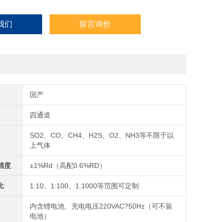
我们
留言询价
国产
四通道
SO2、CO、CH4、H2S、O2、NH3等不限于以
上气体
精度
±1%Rd（高配0.6%RD）
比
1:10、1:100、1:1000等范围可定制
内含锂电池、充电电压220VAC?50Hz（可不装
电池）