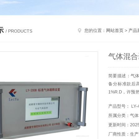
示
您的位置：
网站首页
>
产品
/ PRODUCTS
气体混合
简要描述：气
备分标准款后
1%R.D，许预
度0.6%RD，
产品型号： LY-4
稀释多种标准
所属分类：气体
能便于每年年检
更新时间：2025-
厂商性质：生产