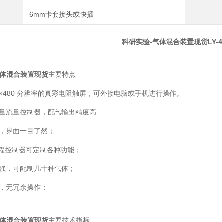
6mm卡套接头或快插
科研实验-气体混合装置现货
LY-
气体混合装置现货
主要特点
00×480 分辨率的真彩电阻触屏，可外接电脑或手机进行操作。
质量流量控制器，配气输出精度高
单，界面一目了然；
编程控制器可定制各种功能；
性强，可配制几十种气体；
气，无冗余操作；
气体混合装置现货
主要技术指标