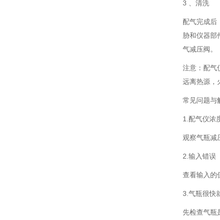
3 、清洗
配气完成后
胁和仪器部件
气减压阀。
注意：配气
远离热源，
常见问题与
1.配气仪浓
观察气瓶减
2.输入错误
查看输入的
3.气瓶很快
先检查气瓶