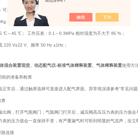
助您的吗？
选 1000:1、500:1、200:1、100:1、50:1等规格可选
Kg；
 ℃～45 ℃； 工作压差：0.1～0.3MPa 相对湿度为不大于 85 %；
20 V±22 V、频率 50 Hz ±1Hz；
气体混合装置现货
、动态配气仪
-标准气体稀释装置
、气体稀释装置
使用方
使用前的准备和检查
检正常后，通过触屏选择可直接进入配气界面。异常情况请参考“常见问题
检查
输出阀，打开气瓶阀门，气瓶阀门打开后，减压阀高压压力表的压力值会与气
力表的压力值会一直保持不变，有严重漏气时可听到明显的气流声，应立
的管路连接